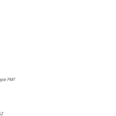
apie PMT
GZ