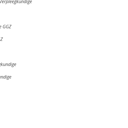
 Verpleegkundige
e GGZ
GZ
egkundige
undige