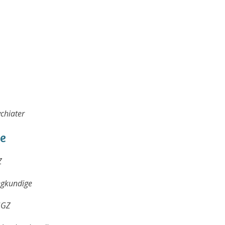
chiater
me
Z
eegkundige
GGZ