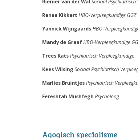
Riemer van der Wal
Sociaal Psychiatrisch
Renee Kikkert
HBO-Verpleegkundige GGZ
Yannick Wijngaards
HBO-Verpleegkundig
Mandy de Graaf
HBO-
Verpleegkundige G
Trees Kats
Psychiatrisch Verpleegkundige
Kees Wilsing
Sociaal Psychiatrisch Verple
Marlies Bruintjes
Psychiatrisch Verpleegk
Fereshtah
Mushfegh
Psycholoog
Agogisch specialisme