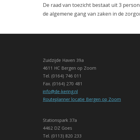
De raad van toezicht bestaat uit 3 person
de algemene gang van zaken in de zorgor
Zuidzijde Haven 39a
4611 HC Bergen op Zoom
Tel. (0164) 746 011
Fax. (0164) 270 481
info@de-kering.nl
Routeplanner locatie Bergen op Zoom
Stationspark 37a
4462 DZ Goes
Tel. (0113) 820 233