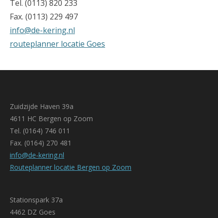
Tel. (0113) 820 233
Fax. (0113) 229 497
info@de-kering.nl
routeplanner locatie Goes
Zuidzijde Haven 39a
4611 HC Bergen op Zoom
Tel. (0164) 746 011
Fax. (0164) 270 481
info@de-kering.nl
Routeplanner locatie Bergen op Zoom
Stationspark 37a
4462 DZ Goes